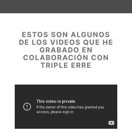
ESTOS SON ALGUNOS
DE LOS VIDEOS QUE HE
GRABADO EN
COLABORACIÓN CON
TRIPLE ERRE