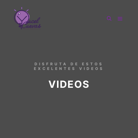
DISFRUTA DE ESTOS
EXCELENTES VIDEOS
VIDEOS